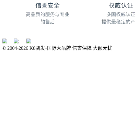
© 2004-
2026
K8凯发-国际大品牌 信誉保障 大额无忧