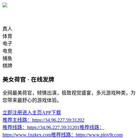
真人
体育
电子
电竞
捕鱼
棋牌
美女荷官 · 在线发牌
全网最美荷官，倾情出演，极致视觉盛宴，多元游戏种类，为
您带来最舒心的游戏体验。
立即注册
进入主页
APP下载
推荐主线路：
https://34.96.227.59:31202
推荐线路：
https://34.96.227.59:31201
推荐线路：
https://www.1nzkex.com
推荐线路：
https://www.plov9r.com