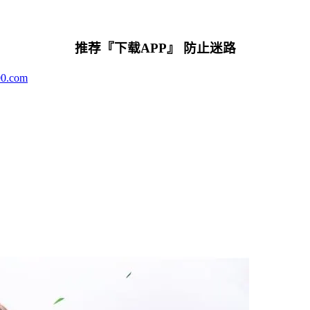
推荐『下载APP』 防止迷路
00.com