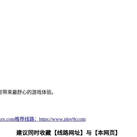
您带来最舒心的游戏体验。
kex.com
推荐线路：
https://www.plov9r.com
建议同时收藏【线路网址】与【本网页】