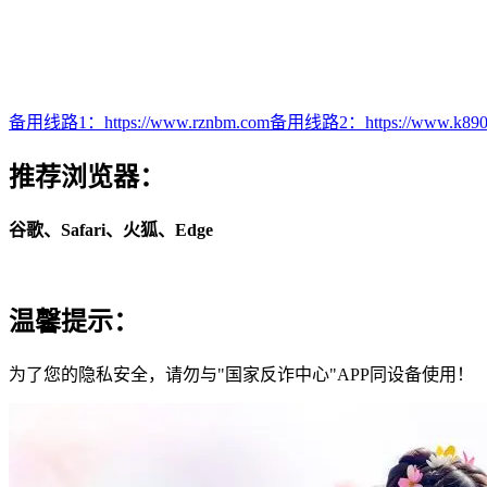
备用线路
1
：
https://www.rznbm.com
备用线路
2
：
https://www.k89
推荐浏览器：
谷歌、Safari、火狐、Edge
温馨提示：
为了您的隐私安全，请勿与"国家反诈中心"APP同设备使用！