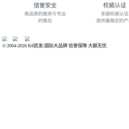
© 2004-
2026
K8凯发-国际大品牌 信誉保障 大额无忧