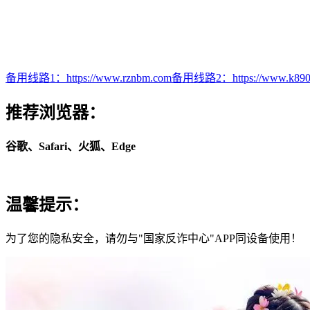
备用线路
1
：
https://www.rznbm.com
备用线路
2
：
https://www.k89
推荐浏览器：
谷歌、Safari、火狐、Edge
温馨提示：
为了您的隐私安全，请勿与"国家反诈中心"APP同设备使用！