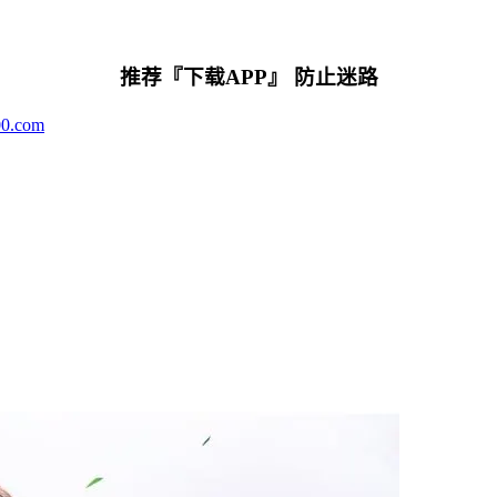
推荐『下载APP』 防止迷路
00.com