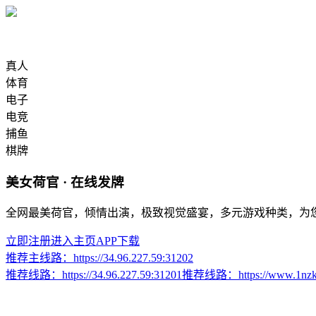
真人
体育
电子
电竞
捕鱼
棋牌
美女荷官 · 在线发牌
全网最美荷官，倾情出演，极致视觉盛宴，多元游戏种类，为
立即注册
进入主页
APP下载
推荐主线路：
https://34.96.227.59:31202
推荐线路：
https://34.96.227.59:31201
推荐线路：
https://www.1nz