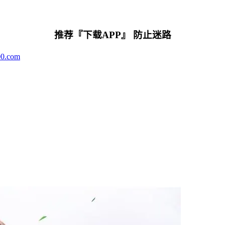
推荐『下载APP』 防止迷路
00.com