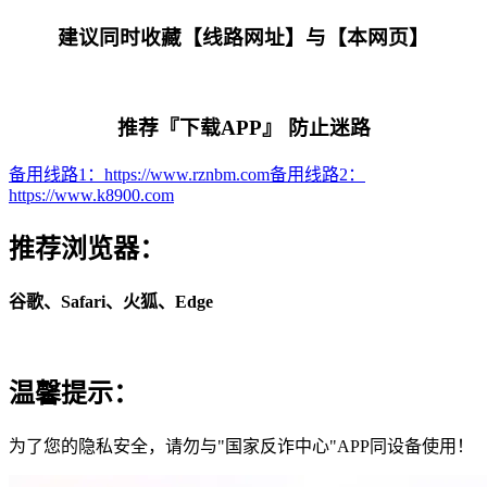
建议同时收藏【线路网址】与【本网页】
推荐『下载APP』 防止迷路
备用线路
1
：
https://www.rznbm.com
备用线路
2
：
https://www.k8900.com
推荐浏览器：
谷歌、Safari、火狐、Edge
温馨提示：
为了您的隐私安全，请勿与"国家反诈中心"APP同设备使用！