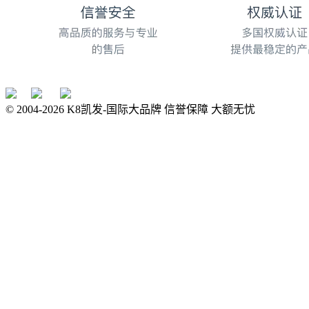
© 2004-
2026
K8凯发-国际大品牌 信誉保障 大额无忧