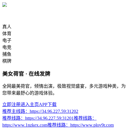
真人
体育
电子
电竞
捕鱼
棋牌
美女荷官 · 在线发牌
全网最美荷官，倾情出演，极致视觉盛宴，多元游戏种类，为
您带来最舒心的游戏体验。
立即注册
进入主页
APP下载
推荐主线路：
https://34.96.227.59:31202
推荐线路：
https://34.96.227.59:31201
推荐线路：
https://www.1nzkex.com
推荐线路：
https://www.plov9r.com