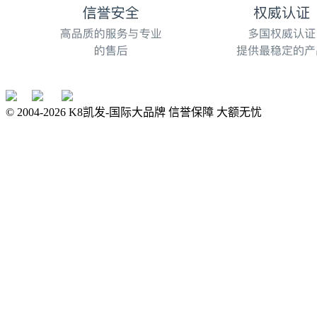
© 2004-
2026
K8凯发-国际大品牌 信誉保障 大额无忧