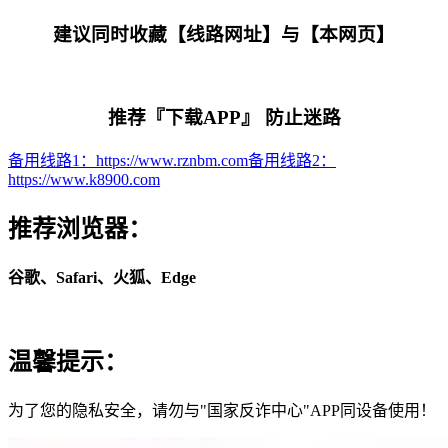
建议同时收藏【线路网址】与【本网页】
推荐『下载APP』 防止迷路
备用线路
1
：
https://www.rznbm.com
备用线路
2
：
https://www.k8900.com
推荐浏览器：
谷歌、Safari、火狐、Edge
温馨提示：
为了您的隐私安全，请勿与"国家反诈中心"APP同设备使用！