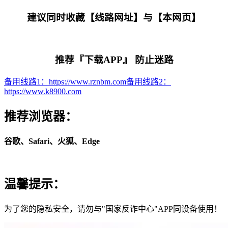
建议同时收藏【线路网址】与【本网页】
推荐『下载APP』 防止迷路
备用线路
1
：
https://www.rznbm.com
备用线路
2
：
https://www.k8900.com
推荐浏览器：
谷歌、Safari、火狐、Edge
温馨提示：
为了您的隐私安全，请勿与"国家反诈中心"APP同设备使用！