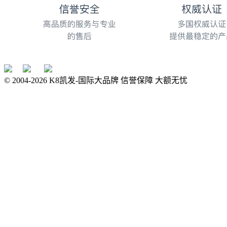
© 2004-
2026
K8凯发-国际大品牌 信誉保障 大额无忧