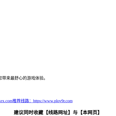
您带来最舒心的游戏体验。
kex.com
推荐线路：
https://www.plov9r.com
建议同时收藏【线路网址】与【本网页】