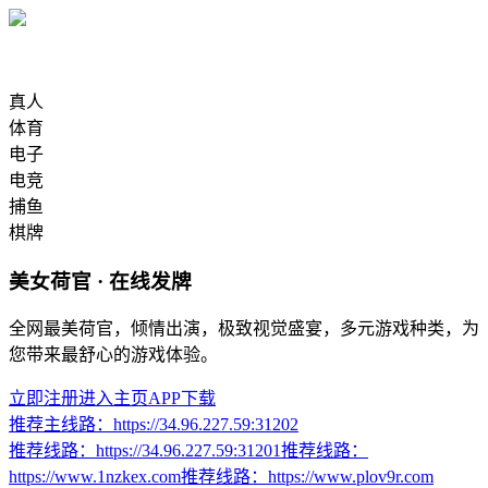
真人
体育
电子
电竞
捕鱼
棋牌
美女荷官 · 在线发牌
全网最美荷官，倾情出演，极致视觉盛宴，多元游戏种类，为
您带来最舒心的游戏体验。
立即注册
进入主页
APP下载
推荐主线路：
https://34.96.227.59:31202
推荐线路：
https://34.96.227.59:31201
推荐线路：
https://www.1nzkex.com
推荐线路：
https://www.plov9r.com